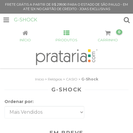
FRETE GRÁTIS A PARTIR DE R$ 299,90 PARA O ESTADO DE SÃO PAULO - EM
ATÉ 12X NO CARTÃO DE CRÉDITO - JOIAS EXCLUSIVAS
G-SHOCK
0
INÍCIO
PRODUTOS
CARRINHO
Início
>
Relógios
>
CASIO
>
G-Shock
G-SHOCK
Ordenar por:
EM BREVE