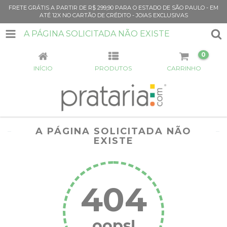
FRETE GRÁTIS A PARTIR DE R$ 299,90 PARA O ESTADO DE SÃO PAULO - EM
ATÉ 12X NO CARTÃO DE CRÉDITO - JOIAS EXCLUSIVAS
A PÁGINA SOLICITADA NÃO EXISTE
0
INÍCIO
PRODUTOS
CARRINHO
A PÁGINA SOLICITADA NÃO
EXISTE
404
oops!