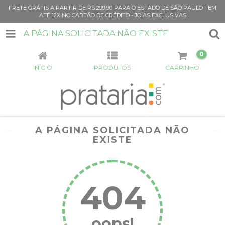
FRETE GRÁTIS A PARTIR DE R$ 299,90 PARA O ESTADO DE SÃO PAULO - EM
ATÉ 12X NO CARTÃO DE CRÉDITO - JOIAS EXCLUSIVAS
A PÁGINA SOLICITADA NÃO EXISTE
0
INÍCIO
PRODUTOS
CARRINHO
A PÁGINA SOLICITADA NÃO
EXISTE
404
oops!